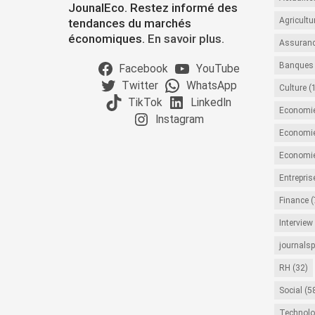
JounalEco. Restez informé des
Agricultu
tendances du marchés
économiques.
En savoir plus.
Assuran
Banques
Facebook
YouTube
Twitter
WhatsApp
Culture
(
TikTok
LinkedIn
Economi
Instagram
Economie
Economi
Entrepris
Finance
(
Interview
journalsp
RH
(32)
Social
(5
Technolo