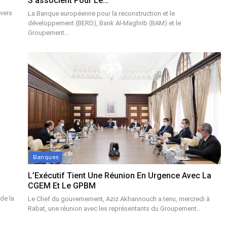
S’associent Pour Le…
evers
La Banque européenne pour la reconstruction et le
développement (BERD), Bank Al-Maghrib (BAM) et le
Groupement…
Banques
L’Exécutif Tient Une Réunion En Urgence Avec La
CGEM Et Le GPBM
de la
Le Chef du gouvernement, Aziz Akhannouch a tenu, mercredi à
Rabat, une réunion avec les représentants du Groupement…