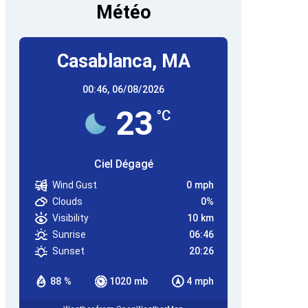
Météo
Casablanca, MA
00:46,
06/08/2026
23
°C
Ciel Dégagé
Wind Gust
0 mph
Clouds
0%
Visibility
10 km
Sunrise
06:46
Sunset
20:26
88 %
1020 mb
4 mph