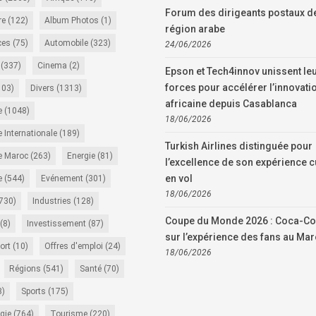
Forum des dirigeants postaux de
re
(122)
Album Photos
(1)
région arabe
ces
(75)
Automobile
(323)
24/06/2026
(337)
Cinema
(2)
Epson et Tech4innov unissent le
forces pour accélérer l’innovati
103)
Divers
(1313)
africaine depuis Casablanca
e
(1048)
18/06/2026
 Internationale
(189)
Turkish Airlines distinguée pour
e Maroc
(263)
Energie
(81)
l’excellence de son expérience c
en vol
e
(544)
Evénement
(301)
18/06/2026
730)
Industries
(128)
Coupe du Monde 2026 : Coca-Co
(8)
Investissement
(87)
sur l’expérience des fans au Ma
ort
(10)
Offres d'emploi
(24)
18/06/2026
Régions
(541)
Santé
(70)
8)
Sports
(175)
gie
(764)
Tourisme
(220)