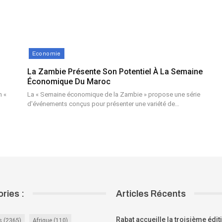
Economie
La Zambie Présente Son Potentiel À La Semaine
Économique Du Maroc
n «
La « Semaine économique de la Zambie » propose une série
d'événements conçus pour présenter une variété de…
ries :
Articles Récents
Rabat accueille la troisième édit
s
(2365)
Afrique
(110)