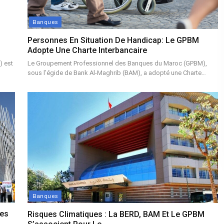
Banques
Personnes En Situation De Handicap: Le GPBM
Adopte Une Charte Interbancaire
) est
Le Groupement Professionnel des Banques du Maroc (GPBM),
sous l’égide de Bank Al-Maghrib (BAM), a adopté une Charte…
Banques
Les
Risques Climatiques : La BERD, BAM Et Le GPBM