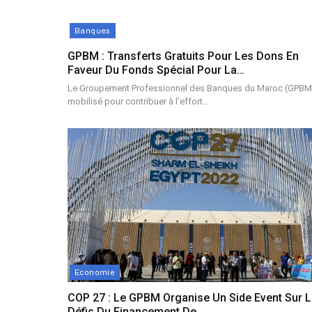
Banques
GPBM : Transferts Gratuits Pour Les Dons En
Faveur Du Fonds Spécial Pour La…
Le Groupement Professionnel des Banques du Maroc (GPBM
mobilisé pour contribuer à l’effort…
Economie
COP 27 : Le GPBM Organise Un Side Event Sur 
Défis Du Financement De…